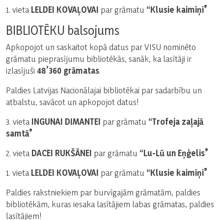
1. vieta
LELDEI KOVAĻOVAI
par grāmatu
“Klusie kaimiņi”
BIBLIOTĒKU balsojums
Apkopojot un saskaitot kopā datus par VISU nominēto
grāmatu pieprasījumu bibliotēkās, sanāk, ka lasītāji ir
izlasījuši
48’360 grāmatas
.
Paldies Latvijas Nacionālajai bibliotēkai par sadarbību un
atbalstu, savācot un apkopojot datus!
3. vieta
INGUNAI DIMANTEI
par grāmatu
“Trofeja zaļajā
samtā”
2. vieta
DACEI RUKŠĀNEI
par grāmatu
“Lu-Lū un Eņģelis”
1. vieta
LELDEI KOVAĻOVAI
par grāmatu
“Klusie kaimiņi”
Paldies rakstniekiem par burvīgajām grāmatām, paldies
bibliotēkām, kuras iesaka lasītājiem labas grāmatas, paldies
lasītājiem!