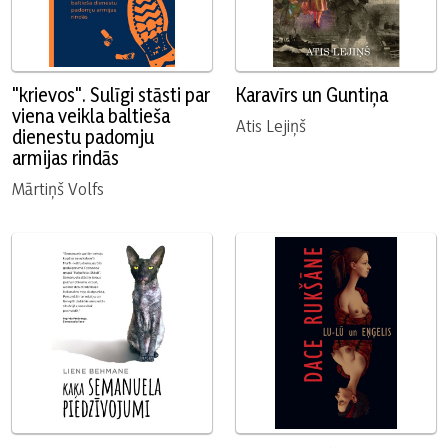
"krievos". Sulīgi stāsti par
Karavīrs un Guntiņa
viena veikla baltieša
Atis Lejiņš
dienestu padomju
armijas rindās
Mārtiņš Volfs