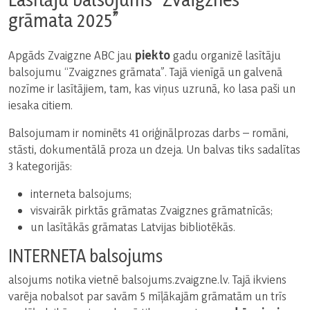
grāmata 2025”
Apgāds Zvaigzne ABC jau
piekto
gadu organizē lasītāju
balsojumu “Zvaigznes grāmata”. Tajā vienīgā un galvenā
nozīme ir lasītājiem, tam, kas viņus uzrunā, ko lasa paši un
iesaka citiem.
Balsojumam ir nominēts 41 oriģinālprozas darbs – romāni,
stāsti, dokumentālā proza un dzeja. Un balvas tiks sadalītas
3 kategorijās:
interneta balsojums;
visvairāk pirktās grāmatas Zvaigznes grāmatnīcās;
un lasītākās grāmatas Latvijas bibliotēkās.
INTERNETA balsojums
alsojums notika vietnē balsojums.zvaigzne.lv. Tajā ikviens
varēja nobalsot par savām 5 mīļākajām grāmatām un trīs