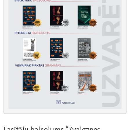
Lasītāju balsojums “Zvaigznes