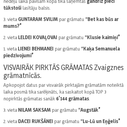
nedēļu laikā pavisam kopā tika saņemtas
gandrīz pieci
tūkstoši
lasītāju balsis.
3. vieta
GUNTARAM SVILIM
par grāmatu
“Bet kas būs ar
mums?”
2. vieta
LELDEI KOVAĻOVAI
par grāmatu
“Klusie kaimiņi”
1. vieta
LIENEI BEHMANEI
par grāmatu
“Kaķa Semanuela
piedzīvojumi”
VISVAIRĀK PIRKTĀS GRĀMATAS Zvaigznes
grāmatnīcās.
Apkopojot datus par visvairāk pirktajām grāmatām noteiktā
laika posmā tika sarēķināts, ka saskaitot kopā TOP 3
nopirktās grāmatas sanāk
6’144 grāmatas
.
3. vieta
NILAM SAKSAM
par grāmatu
“Augstāk”
2. vieta
DACEI RUKŠĀNEI
par grāmatu
“Lu-Lū un Eņģelis”