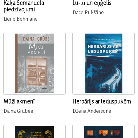
Kaķa Semanuela
Lu-lū un eņģelis
piedzīvojumi
Dace Rukšāne
Liene Behmane
Mūži akmenī
Herbārijs ar leduspuķēm
Daina Grūbee
Džena Andersone